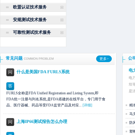
欧盟认证技术服务
安规测试技术服务
可靠性测试技术服务
常见问题
公
更多>
COMMON PROBLEM
电
什么是美国FDA FURLS系统
问
电
坦等
答
是
FURLS全称是FDA Unified Registration and Listing System,即
FDA统一注册与列名系统,是FDA搭建的在线平台，专门用于食
品、医疗器械、药品等受FDA监管产品及对应...
[详细]
精
马
上海IP66测试报告怎么办理
问
防
塑